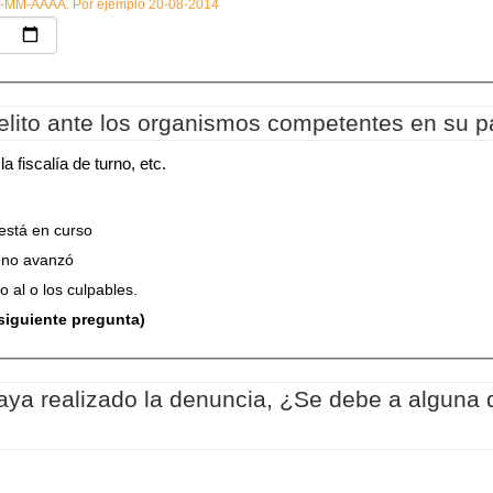
 DD-MM-AAAA. Por ejemplo 20-08-2014
elito ante los organismos competentes en su p
a fiscalía de turno, etc.
 está en curso
n no avanzó
 al o los culpables.
 siguiente pregunta)
aya realizado la denuncia, ¿Se debe a alguna d