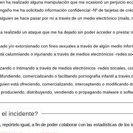
uien ha realizado alguna manipulación que me ocasionó un perjuicio e
ngaño me ha solicitado información confidencial -Nº de tarjetas de créd
 alguien se hace pasar por mi a través de un medio electrónico (mails, r
a realizado un ataque que me ha dejado sin poder acceder o prestar mi
do y/o extorsionado con fines sexuales a través de algún medio infor
stá calumniando o injuriando a través de medios electrónicos -redes soc
ndo o intimando a través de medios electrónicos -redes sociales, corr
 difundiendo, comercializando o facilitando pornografía infantil a través
guien está ofreciendo, comercializando, interceptando o modificando d
á produciendo, distribuyendo, vendiendo o propagando malware o softw
el incidente?
pórtelo igual, a fin de poder colaborar con las estadísticas de los i