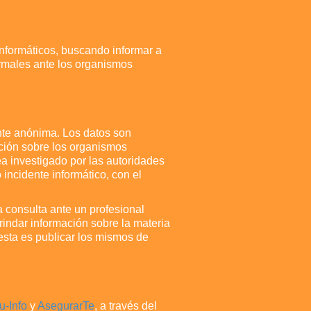
 informáticos, buscando informar a
ormales ante los organismos
ente anónima. Los datos son
mación sobre los organismos
a investigado por las autoridades
incidente informático, con el
 consulta ante un profesional
brindar información sobre la materia
uesta es publicar los mismos de
u-Info
y
AsegurarTe
, a través del