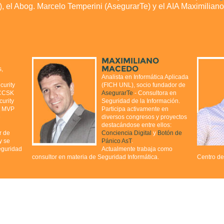
fo), el Abog. Marcelo Temperini (AsegurarTe) y el AIA Maximilia
MAXIMILIANO
MACEDO
s,
Analista en Informática Aplicada
curity
(FICH UNL), socio fundador de
 CCSK
AsegurarTe
- Consultora en
curity
Seguridad de la Información.
t MVP
Participa activamente en
e
diversos congresos y proyectos
destacándose entre ellos:
r de
Conciencia Digital
y
Botón de
y se
Pánico AsT
.
eguridad
Actualmente trabaja como
consultor en materia de Seguridad Informática.
Centro de